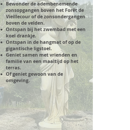
Bewonder de adembenemende
zonsopgangen boven het Forêt de
Vieillecour of de zonsondergangen
boven de velden.
Ontspan bij het zwembad met een
koel drankje.
Ontspan in de hangmat of op de
gigantische ligstoel.
Geniet samen met vrienden en
familie van een maaltijd op het
terras.
Of geniet gewoon van de
omgeving.